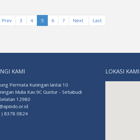
(current)
Prev
3
4
5
6
7
Next
Last
NGI KAMI
LOKASI KAMI
ng Permata Kuningan lantai 10
uningan Mulia Kav.9C Guntur - Setiabudi
 Selatan 12980
@apindo.or.id
) 8378 0824