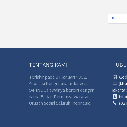
First
TENTANG KAMI
HUBU
Terlahir pada 31 Januari 1952,
Gedu
Asosiasi Pengusaha Indonesia
Jl.K
(APINDO) awalnya berdiri dengan
Jakarta
nama Badan Permusyawaratan
info
Urusan Sosial Seluruh Indonesia.
(021